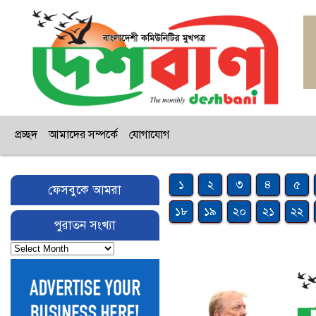
প্রচ্ছদ
আমাদের সম্পর্কে
যোগাযোগ
১
২
৩
৪
৫
ফেসবুকে আমরা
১৮
১৯
২০
২১
২২
পুরাতন সংখ্যা
পুরাতন
সংখ্যা