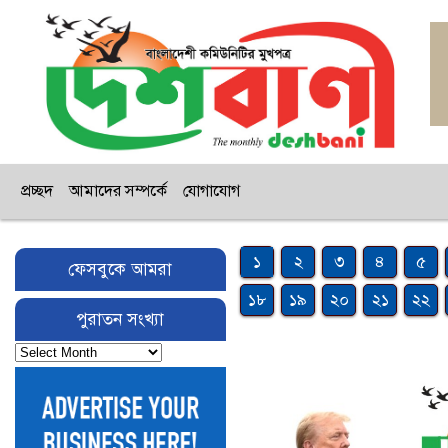
প্রচ্ছদ
আমাদের সম্পর্কে
যোগাযোগ
১
২
৩
৪
৫
ফেসবুকে আমরা
১৮
১৯
২০
২১
২২
পুরাতন সংখ্যা
পুরাতন
সংখ্যা