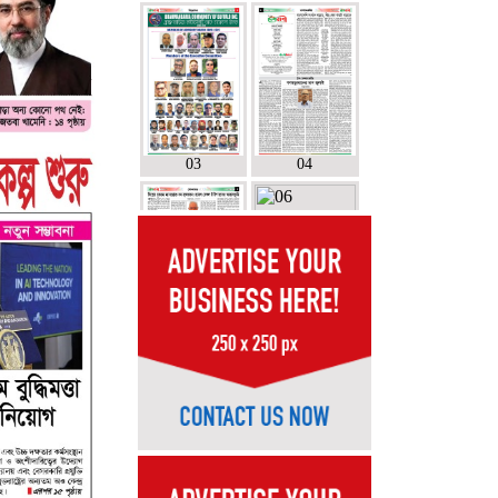
03
04
05
06