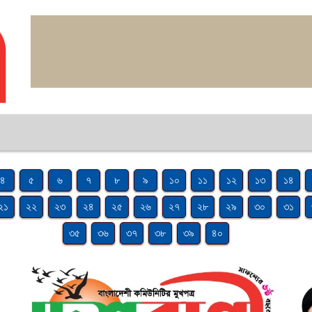
৪
৫
৬
৭
৮
৯
১০
১১
১২
১৩
১৪
২১
২২
২৩
২৪
২৫
২৬
২৭
২৮
২৯
৩০
৩১
৩৫
৩৬
৩৭
৩৮
৩৯
৪০