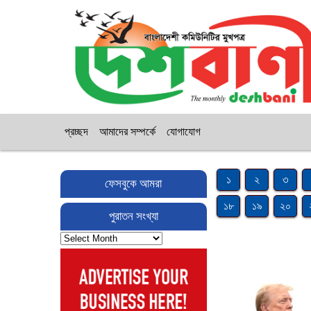
প্রচ্ছদ
আমাদের সম্পর্কে
যোগাযোগ
১
২
৩
ফেসবুকে আমরা
১৮
১৯
২০
পুরাতন সংখ্যা
পুরাতন
সংখ্যা