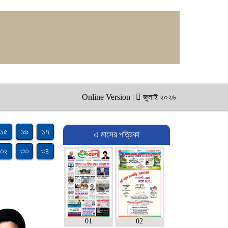
Online Version
|
জুলাই ২০২৬
১৫
১৬
১৭
এ মাসের পত্রিকা
৩২
৩৩
৩৪
01
02