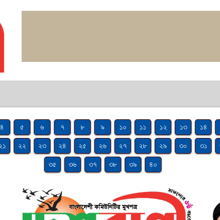
৪
৫
৬
৭
৮
৯
১০
১১
১২
১৩
১৪
২১
২২
২৩
২৪
২৫
২৬
২৭
২৮
২৯
৩০
৩১
৩৫
৩৬
৩৭
৩৮
৩৯
৪০