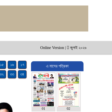
Online Version
|
জুলাই ২০২৬
১৫
১৬
১৭
এ মাসের পত্রিকা
৩২
৩৩
৩৪
01
02