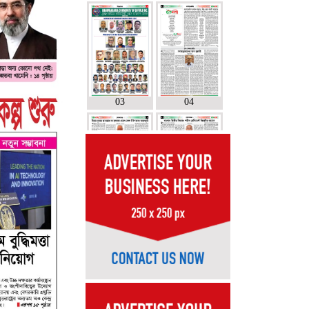
03
04
05
06