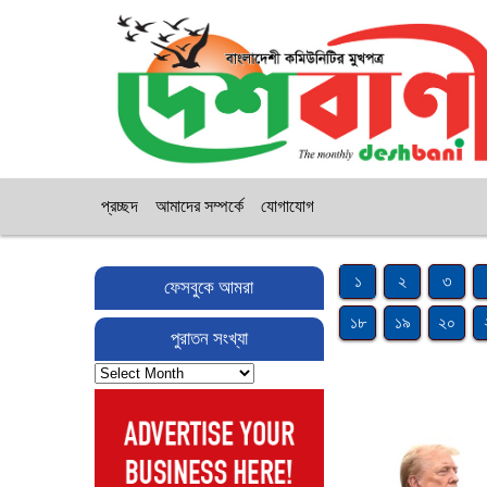
প্রচ্ছদ
আমাদের সম্পর্কে
যোগাযোগ
১
২
৩
ফেসবুকে আমরা
১৮
১৯
২০
পুরাতন সংখ্যা
পুরাতন
সংখ্যা