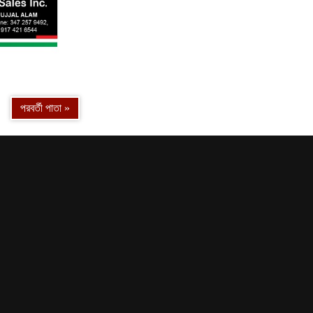
13
14
পরবর্তী পাতা »
15
16
17
18