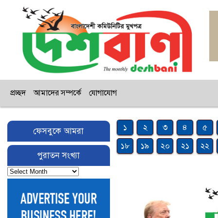
প্রচ্ছদ
আমাদের সম্পর্কে
যোগাযোগ
১
২
৩
৪
৫
ফেসবুকে আমরা
১৮
১৯
২০
২১
২২
পুরাতন সংখ্যা
পুরাতন
সংখ্যা