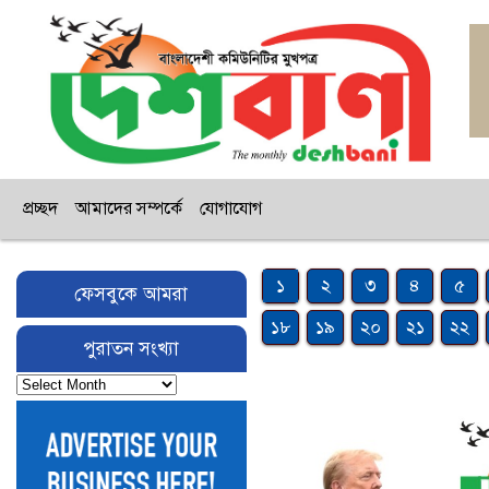
প্রচ্ছদ
আমাদের সম্পর্কে
যোগাযোগ
১
২
৩
৪
৫
ফেসবুকে আমরা
১৮
১৯
২০
২১
২২
পুরাতন সংখ্যা
পুরাতন
সংখ্যা