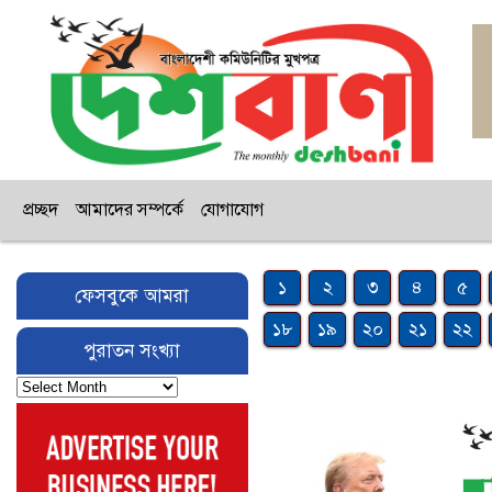
প্রচ্ছদ
আমাদের সম্পর্কে
যোগাযোগ
১
২
৩
৪
৫
ফেসবুকে আমরা
১৮
১৯
২০
২১
২২
পুরাতন সংখ্যা
পুরাতন
সংখ্যা