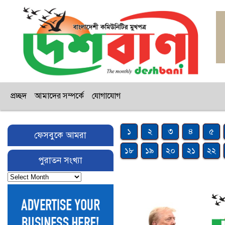
প্রচ্ছদ
আমাদের সম্পর্কে
যোগাযোগ
১
২
৩
৪
৫
ফেসবুকে আমরা
১৮
১৯
২০
২১
২২
পুরাতন সংখ্যা
পুরাতন
সংখ্যা