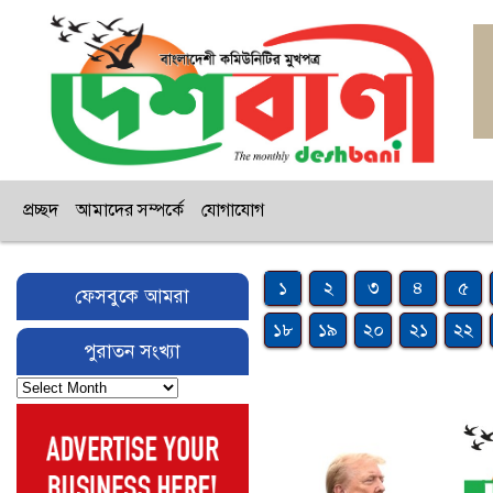
প্রচ্ছদ
আমাদের সম্পর্কে
যোগাযোগ
১
২
৩
৪
৫
ফেসবুকে আমরা
১৮
১৯
২০
২১
২২
পুরাতন সংখ্যা
পুরাতন
সংখ্যা