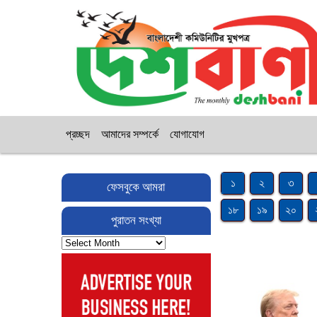
প্রচ্ছদ
আমাদের সম্পর্কে
যোগাযোগ
১
২
৩
ফেসবুকে আমরা
১৮
১৯
২০
পুরাতন সংখ্যা
পুরাতন
সংখ্যা