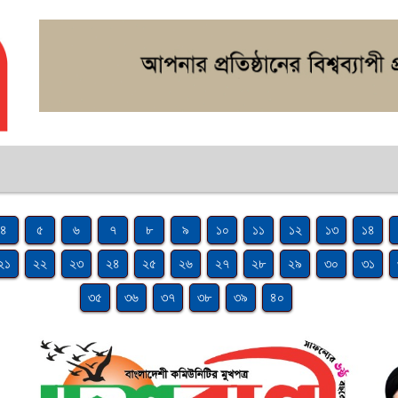
৪
৫
৬
৭
৮
৯
১০
১১
১২
১৩
১৪
২১
২২
২৩
২৪
২৫
২৬
২৭
২৮
২৯
৩০
৩১
৩৫
৩৬
৩৭
৩৮
৩৯
৪০