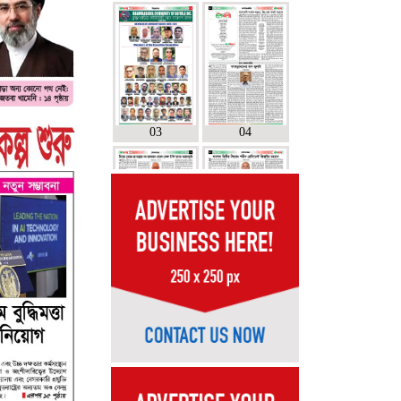
03
04
05
06