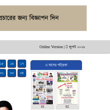
Online Version
|
জুলাই ২০২৬
১৫
১৬
১৭
এ মাসের পত্রিকা
৩২
৩৩
৩৪
01
02