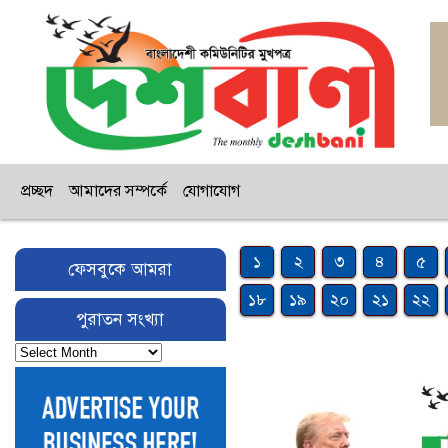
প্রচ্ছদ
আমাদের সম্পর্কে
যোগাযোগ
১
২
৩
৪
৫
ফেসবুকে আমরা
১৮
১৯
২০
২১
২২
পুরাতন সংখ্যা
পুরাতন
সংখ্যা