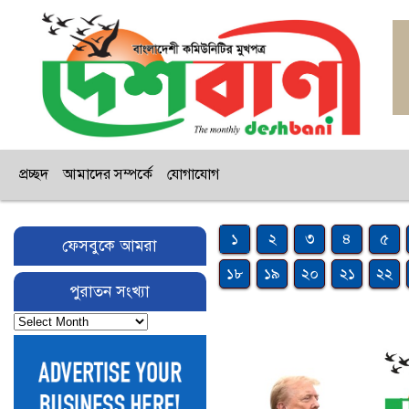
প্রচ্ছদ
আমাদের সম্পর্কে
যোগাযোগ
১
২
৩
৪
৫
ফেসবুকে আমরা
১৮
১৯
২০
২১
২২
পুরাতন সংখ্যা
পুরাতন
সংখ্যা