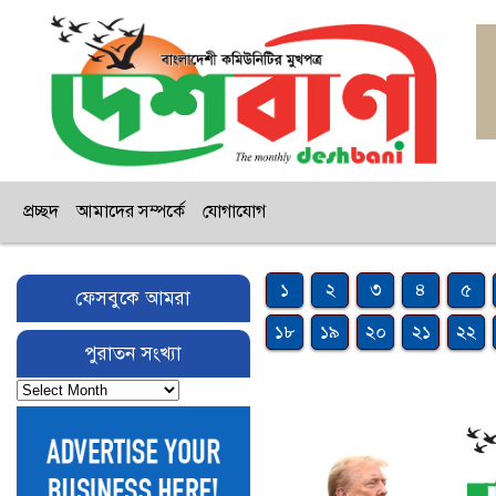
প্রচ্ছদ
আমাদের সম্পর্কে
যোগাযোগ
১
২
৩
৪
৫
ফেসবুকে আমরা
১৮
১৯
২০
২১
২২
পুরাতন সংখ্যা
পুরাতন
সংখ্যা