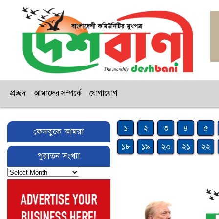
প্রচ্ছদ
আমাদের সম্পর্কে
যোগাযোগ
১
২
৩
৪
৫
ফেসবুকে আমরা
১৮
১৯
২০
২১
২২
পুরাতন সংখ্যা
পুরাতন
সংখ্যা