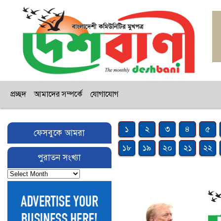
প্রচ্ছদ
আমাদের সম্পর্কে
যোগাযোগ
১
২
৩
৪
৫
ফেসবুকে আমরা
১৮
১৯
২০
২১
২২
পুরাতন সংখ্যা
পুরাতন
সংখ্যা