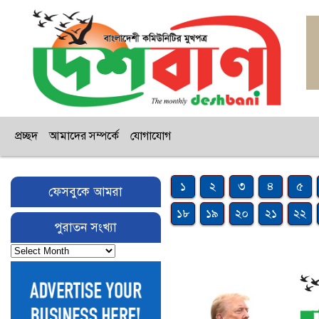
প্রচ্ছদ
আমাদের সম্পর্কে
যোগাযোগ
১
২
৩
৪
৫
ফেসবুকে আমরা
১৮
১৯
২০
২১
২২
পুরাতন সংখ্যা
পুরাতন
সংখ্যা