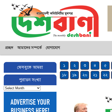
প্রচ্ছদ
আমাদের সম্পর্কে
যোগাযোগ
১
২
৩
৪
৫
ফেসবুকে আমরা
১৮
১৯
২০
২১
২২
পুরাতন সংখ্যা
পুরাতন
সংখ্যা