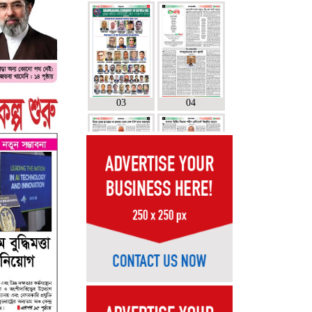
03
04
05
06