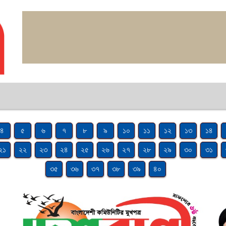
৪
৫
৬
৭
৮
৯
১০
১১
১২
১৩
১৪
২১
২২
২৩
২৪
২৫
২৬
২৭
২৮
২৯
৩০
৩১
৩৫
৩৬
৩৭
৩৮
৩৯
৪০