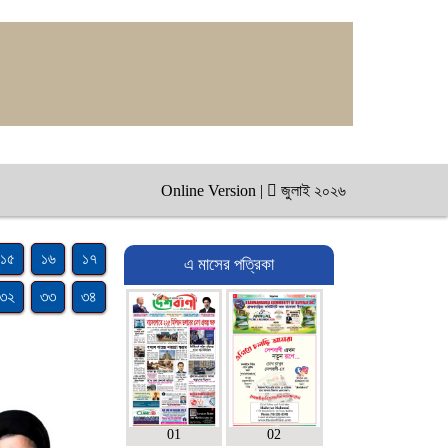
Online Version
|
জুলাই ২০২৬
১৫
১৬
১৭
এ মাসের পত্রিকা
৩২
৩৩
৩৪
01
02