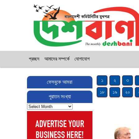
প্রচ্ছদ
আমাদের সম্পর্কে
যোগাযোগ
১
২
৩
ফেসবুকে আমরা
১৮
১৯
২০
পুরাতন সংখ্যা
পুরাতন
সংখ্যা